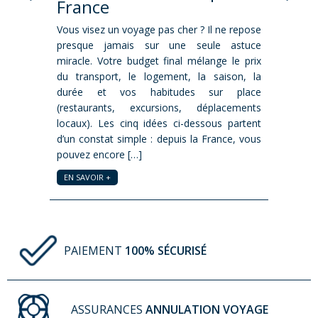
France
de pa
urope. En
déale pour
Vous visez un voyage pas cher ? Il ne repose
Prépare
re amis.
presque jamais sur une seule astuce
consiste 
seulement
miracle. Votre budget final mélange le prix
Le vrai s
s fait le
du transport, le logement, la saison, la
des bag
ir le Parc
durée et vos habitudes sur place
cohéren
(restaurants, excursions, déplacements
compagni
locaux). Les cinq idées ci-dessous partent
trop lour
d’un constat simple : depuis la France, vous
liquides
pouvez encore […]
à votre [
EN SAVOIR +
EN SAVOI
PAIEMENT
100% SÉCURISÉ
ASSURANCES
ANNULATION VOYAGE