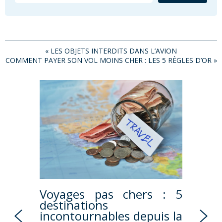
«
LES OBJETS INTERDITS DANS L’AVION
COMMENT PAYER SON VOL MOINS CHER : LES 5 RÈGLES D’OR
»
: une
Voyages pas chers : 5
Prép
inaire
destinations
ava
incontournables depuis la
vérif
s parcs à