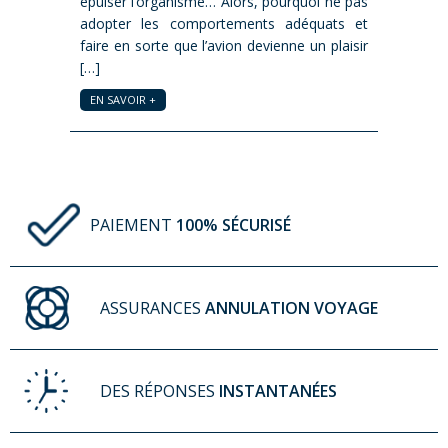
ernative,
épuiser l’organisme… Alors, pourquoi ne pas
situatio
server.fr,
adopter les comportements adéquats et
et les vo
istrement
faire en sorte que l’avion devienne un plaisir
est un vé
éléphone,
[…]
EN SAVOI
EN SAVOIR +
PAIEMENT
100% SÉCURISÉ
ASSURANCES
ANNULATION VOYAGE
DES RÉPONSES
INSTANTANÉES