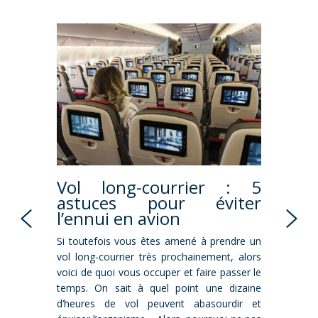
Delta
Vol long-courrier : 5
Retar
ide et
astuces pour éviter
vos 
one
l’ennui en avion
aérie
 Fly Delta
Si toutefois vous êtes amené à prendre un
Votre v
’est pas
vol long-courrier très prochainement, alors
mauvaise
le option
voici de quoi vous occuper et faire passer le
votre co
rnationaux
temps. On sait à quel point une dizaine
de départ
elle : il
d’heures de vol peuvent abasourdir et
fréquen