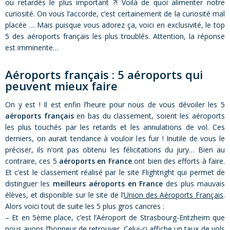
ou retardés le plus important ?! Voilà de quoi alimenter notre
curiosité. On vous l’accorde, c’est certainement de la curiosité mal
placée … Mais puisque vous adorez ça, voici en exclusivité, le top
5 des aéroports français les plus troublés. Attention, la réponse
est imminente…
Aéroports français : 5 aéroports qui
peuvent mieux faire
On y est ! Il est enfin l’heure pour nous de vous dévoiler les 5
aéroports français
en bas du classement, soient les aéroports
les plus touchés par les retards et les annulations de vol. Ces
derniers, on aurait tendance à vouloir les fuir ! Inutile de vous le
préciser, ils n’ont pas obtenu les félicitations du jury… Bien au
contraire, ces 5
aéroports en France
ont bien des efforts à faire.
Et c’est le classement réalisé par le site Flightright qui permet de
distinguer les
meilleurs aéroports en France
des plus mauvais
élèves, et disponible sur le site de l’
Union des Aéroports Français
.
Alors voici tout de suite les 5 plus gros cancres :
– Et en 5ème place, c’est l’Aéroport de Strasbourg-Entzheim que
nous avons l’honneur de retrouver. Celui-ci affiche un taux de vols