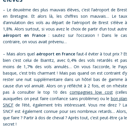
– Le deuxième des plus mauvais élèves, c’est l’aéroport de Brest
en Bretagne. Et alors là, les chiffres son mauvais… Le taux
d’annulation des vols au départ de l’aéroport de Brest s’élève à
1,8%. Alors surtout, si vous avez le choix de partir d’un tout autre
aéroport en France
: sautez sur l’occasion ! Dans le cas
contraire, on vous avait prévenu…
– Mais alors quel
aéroport en France
faut-il éviter à tout prix ? Et
bien c’est celui de Biarritz, avec 0,4% des vols retardés et pas
moins de 1,7% des vols annulés… On vous l’accorde, le Pays
basque, c’est très charmant ! Mais pas quand on est contraint d’y
rester une nuit supplémentaire dans un hôtel bas de gamme à
cause d’un vol annulé. Alors on y réfléchit à 2 fois, et on n’hésite
pas à consulter le top 10 des
compagnies low cost
(celles
auxquelles on peut faire confiance sans problème) ou le
bon plan
SNCF
de l’été, également très intéressant. Vous me direz ? La
SNCF est également connue pour ses nombreux retards… Alors,
que faire ? Partir à dos de cheval ? Après tout, c’est peut-être ça le
secret !